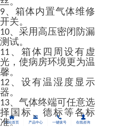
丝。
、箱体内置气体维修
9
开关。
、采用高压密闭防漏
10
测试。
、箱体四周设有虚
11
光，使病房环境更为温
馨。
、设有温湿度显示
12
器。
、气体终端可任意选
13
择国标、德标等各标
낀
뀵
끅
넙
准。
网站首页
产品中心
一键拔号
在线咨询
、表面铝板采用国标