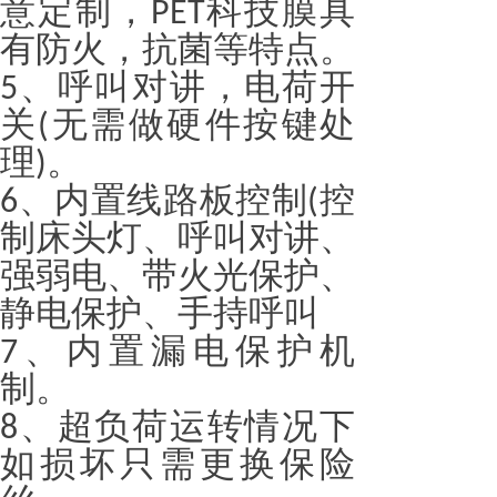
意定制，
科技膜具
PET
有防火，抗菌等特点。
、呼叫对讲，电荷开
5
关
无需做硬件按键处
(
理
。
)
、内置线路板控制
控
6
(
制床头灯、呼叫对讲、
强弱电、带火光保护、
静电保护、手持呼叫
、内置漏电保护机
7
制。
、超负荷运转情况下
8
如损坏只需更换保险