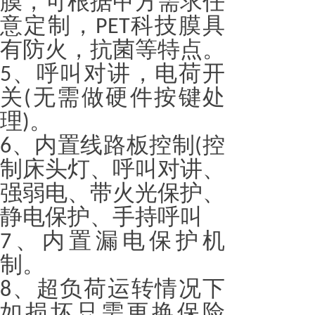
膜，可根据甲方需求任
意定制，
科技膜具
PET
有防火，抗菌等特点。
、呼叫对讲，电荷开
5
关
无需做硬件按键处
(
理
。
)
、内置线路板控制
控
6
(
制床头灯、呼叫对讲、
强弱电、带火光保护、
静电保护、手持呼叫
、内置漏电保护机
7
制。
、超负荷运转情况下
8
如损坏只需更换保险