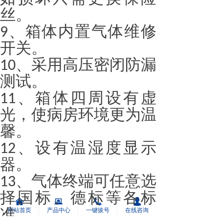
丝。
、箱体内置气体维修
9
开关。
、采用高压密闭防漏
10
测试。
、箱体四周设有虚
11
光，使病房环境更为温
馨。
、设有温湿度显示
12
器。
、气体终端可任意选
13
择国标、德标等各标
낀
뀵
끅
넙
准。
网站首页
产品中心
一键拔号
在线咨询